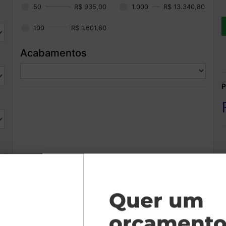
50
R$ 935,00
1.000
R$ 13.340,80
100
R$ 1.601,60
Acabamentos
P