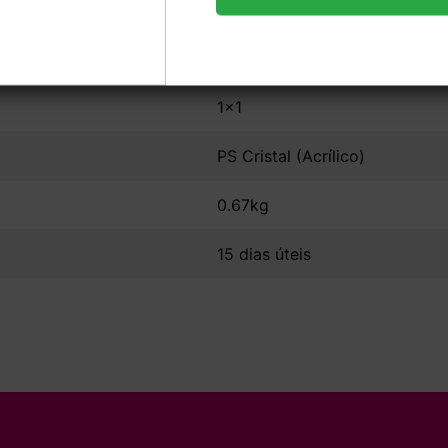
8,6x14cm
Sem Verniz
1x1
PS Cristal (Acrílico)
0.67kg
15 dias úteis