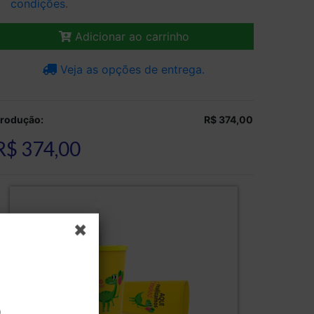
condições
.
Adicionar ao carrinho
Veja as opções de entrega.
rodução:
R$ 374,00
R$ 374,00