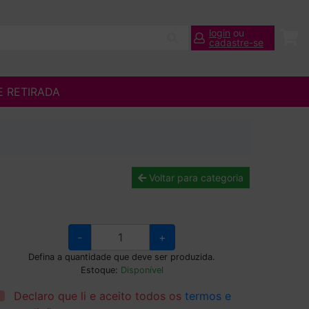
login
ou
cadastre-se
E RETIRADA
Voltar para categoria
-
+
Defina a quantidade que deve ser produzida.
Estoque:
Disponível
Declaro que li e aceito todos os
termos e