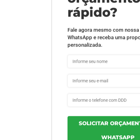
DESCRIÇÃO DO PRODUTO
 Verniz - 10 unid
INFORMAÇÕES DO PRODUTO
8f30f870f83fab - 10un