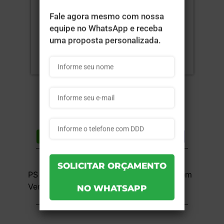
Compartilhar
Lista de desejos
DESCRIÇÃO DO PRODUTO
PS Cristal (Acrílico) - 1x1 - 7x17,8cm - Sem
Verniz - 10 unid
INFORMAÇÕES DO PRODUTO