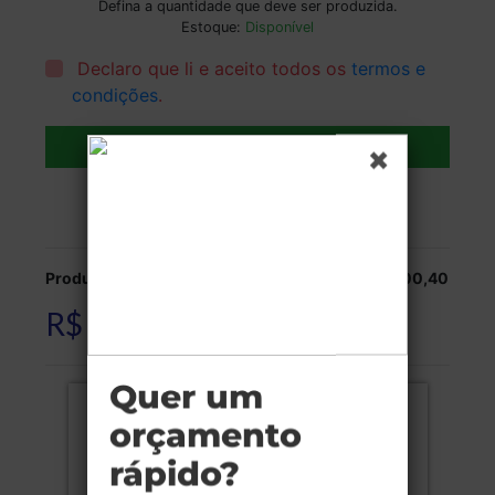
Defina a quantidade que deve ser produzida.
Estoque:
Disponível
Declaro que li e aceito todos os
termos e
condições
.
Adicionar ao carrinho
Veja as opções de entrega.
Produção:
R$ 400,40
R$ 400,40