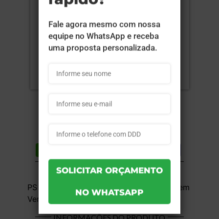
Compartilhar
Lista de desejos
DESCRIÇÃO DO PRODUTO
PS Cristal (Acrílico) - 1x1 - 8,6x14cm - Sem
Verniz - 10 unid
INFORMAÇÕES DO PRODUTO