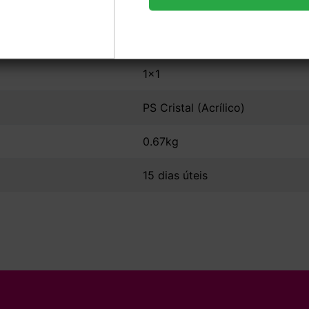
8,6x14cm
Sem Verniz
1x1
PS Cristal (Acrílico)
0.67kg
15 dias úteis