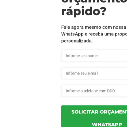
DESCRIÇÃO DO PRODUTO
 Verniz - 10 unid
INFORMAÇÕES DO PRODUTO
36a7fe51596e32 - 10un