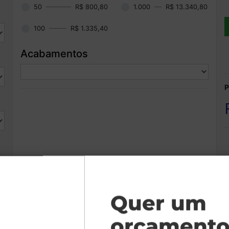
50
R$ 800,80
1.000
R$ 13.340,80
100
R$ 1.335,40
Acabamentos
P