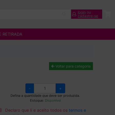
login
ou
cadastre-se
E RETIRADA
Voltar para categoria
-
+
Defina a quantidade que deve ser produzida.
Estoque:
Disponível
Declaro que li e aceito todos os
termos e