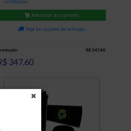
condições
.
Adicionar ao carrinho
Veja as opções de entrega.
rodução:
R$ 347,60
R$ 347,60