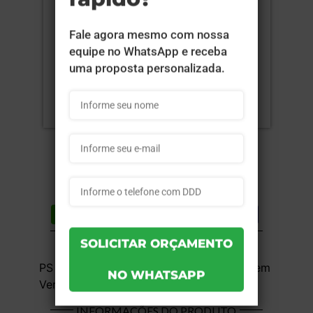
Compartilhar
Lista de desejos
DESCRIÇÃO DO PRODUTO
PS Cristal (Acrílico) - 1x1 - 9x14,2cm - Sem
Verniz - 10 unid
INFORMAÇÕES DO PRODUTO