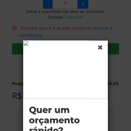
-
+
Defina a quantidade que deve ser produzida.
Estoque:
Disponível
Declaro que li e aceito todos os
termos e
condições
.
Adicionar ao carrinho
Veja as opções de entrega.
Produção:
R$ 374,00
R$ 374,00