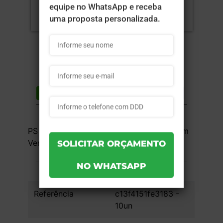
Compartilhar
Lista de desejos
DESCRIÇÃO DO PRODUTO
PS Cristal (Acrílico) - 1x1 - 7,5x20,3 - Sem
Verniz - 10 unid
INFORMAÇÕES DO PRODUTO
Referência
c13f4151fe3183 -
10un