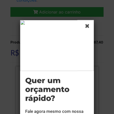
condições
.
Adicionar ao carrinho
Veja as opções de entrega.
Produção:
R$ 587,40
R$ 587,40