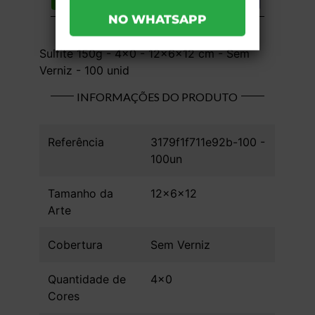
Compartilhar
Lista de desejos
DESCRIÇÃO DO PRODUTO
Sulfite 150g - 4x0 - 12x6x12 cm - Sem
Verniz - 100 unid
INFORMAÇÕES DO PRODUTO
Referência
3179f1f711e92b-100 -
100un
Tamanho da
12x6x12
Arte
Cobertura
Sem Verniz
Quantidade de
4x0
Cores