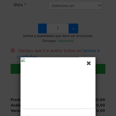
Ilhós
-
+
Defina a quantidade que deve ser produzida.
Estoque:
Disponível
Declaro que li e aceito todos os
termos e
condições
.
Adicionar ao carrinho
Veja as opções de entrega.
Produção:
R$ 1.320,00
Acabamentos:
R$ 0,00
Variações:
R$ 0,00