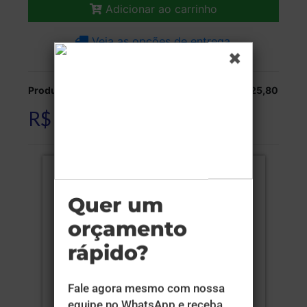
Adicionar ao carrinho
Veja as opções de entrega.
Produção:
R$ 525,80
R$ 525,80