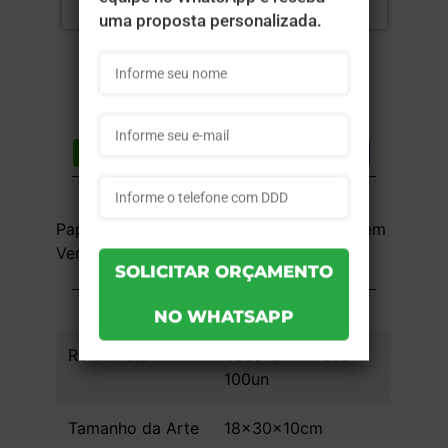
Compartilhar
Lista de desejos
DESCRIÇÃO DO PRODUTO
Papel Kraft 90g - 1x0 - 18x30x10cm - Sem
Verniz - 100 unid
INFORMAÇÕES DO PRODUTO
Referência
625a78f1774eed -
100un
Tamanho da Arte
18x30x10cm