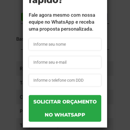
Compartilhar
Lista de desejos
DESCRIÇÃO DO PRODUTO
Base Plástica Mini
INFORMAÇÕES DO PRODUTO
Referência
bpmini - 1un
Tamanho da Arte
Cobertura
Peso
1.501kg
Tempo de Produção
15 dias úteis