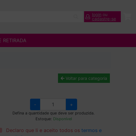
login
ou
cadastre-se
E RETIRADA
Voltar para categoria
-
+
Defina a quantidade que deve ser produzida.
Estoque:
Disponível
Declaro que li e aceito todos os
termos e