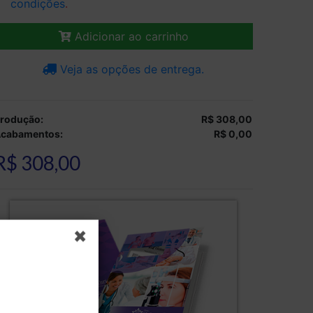
condições
.
Adicionar ao carrinho
Veja as opções de entrega.
rodução:
R$ 308,00
cabamentos:
R$ 0,00
R$ 308,00