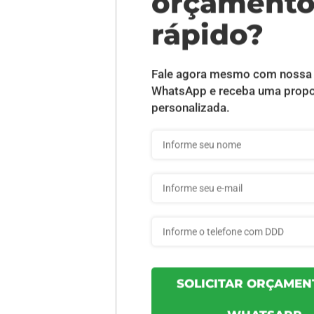
DESCRIÇÃO DO PRODUTO
rente - 5 unid
INFORMAÇÕES DO PRODUTO
98bfd4caac355a - 5un