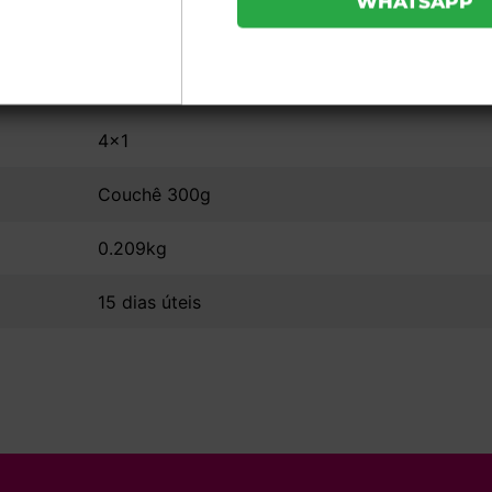
31x45
UV Total Frente - Com Orelha e Janela
4x1
Couchê 300g
0.209kg
15 dias úteis