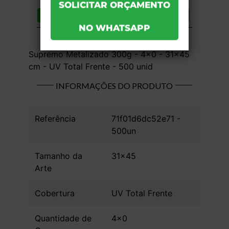
Compartilhar
Lista de desejos
DESCRIÇÃO DO PRODUTO
Supremo Metalizado 300g - 4x0 - 31x45
cm - UV Total Frente - 500 unid
INFORMAÇÕES DO PRODUTO
Referência
71f01d6dc52e71 -
500un
Tamanho da
31x45
Arte
Cobertura
UV Total Frente
Quantidade de
4x0