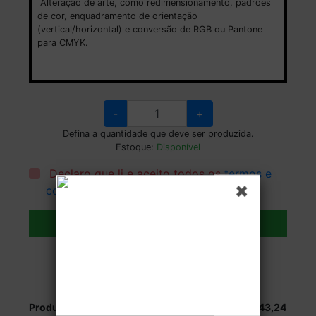
Alteração de arte, como redimensionamento, padrões
de cor, enquadramento de orientação
(vertical/horizontal) e conversão de RGB ou Pantone
para CMYK.
-
+
Defina a quantidade que deve ser produzida.
Estoque:
Disponível
Declaro que li e aceito todos os
termos e
condições
.
Adicionar ao carrinho
Veja as opções de entrega.
Produção:
R$ 7.643,24