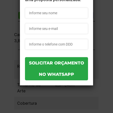
Compartilhar
Lista de desejos
DESCRIÇÃO DO PRODUTO
Carimbo NYKON - Plástico - 1x0 -
3,8x1,4cm - 1 unid
INFORMAÇÕES DO PRODUTO
Referência
09cfd41066f8eb -
1un
Tamanho da
3,8x1,4cm
Arte
Cobertura