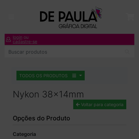
login
ou
cadastre-se
TODOS OS PRODUTOS
Nykon 38x14mm
Voltar para categoria
Opções do Produto
Categoria