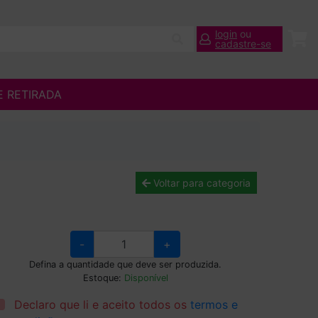
login
ou
cadastre-se
E RETIRADA
Voltar para categoria
-
+
Defina a quantidade que deve ser produzida.
Estoque:
Disponível
Declaro que li e aceito todos os
termos e