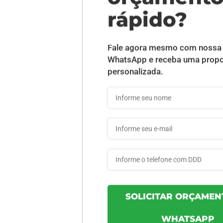
DESCRIÇÃO DO PRODUTO
rniz - 1 unid
INFORMAÇÕES DO PRODUTO
51fa493c65ec82 - 1un