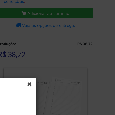
condições
.
Adicionar ao carrinho
Veja as opções de entrega.
rodução:
R$ 38,72
R$ 38,72