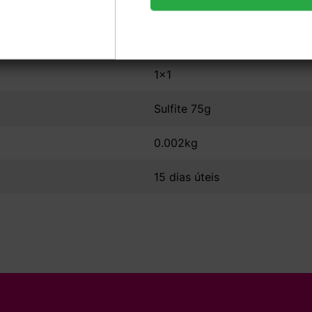
14,8x21
Sem Verniz
1x1
Sulfite 75g
0.002kg
15 dias úteis