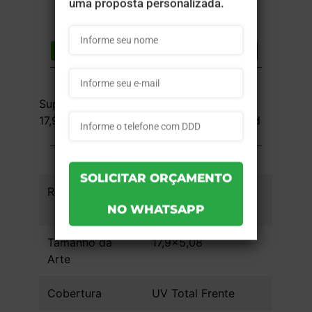
Compartilhar
Lista de desejos
DESCRIÇÃO DO PRODUTO
Supremo Metalizado 300g - 4x0 -
17,9x5,08 cm - UV Total Frente - 100 unid
INFORMAÇÕES DO PRODUTO
Referência
a792d185ca5163 -
100un
Tamanho da
17,9x5,08
Arte
Cobertura
UV Total Frente