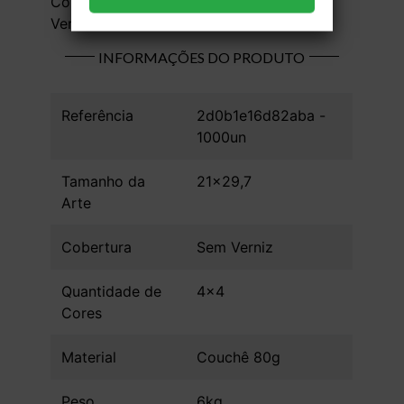
Couchê 80g - 4x4 - 21x29,7 cm - Sem
Verniz - 1000 unid
INFORMAÇÕES DO PRODUTO
Referência
2d0b1e16d82aba -
1000un
Tamanho da
21x29,7
Arte
Cobertura
Sem Verniz
Quantidade de
4x4
Cores
Material
Couchê 80g
Peso
6kg