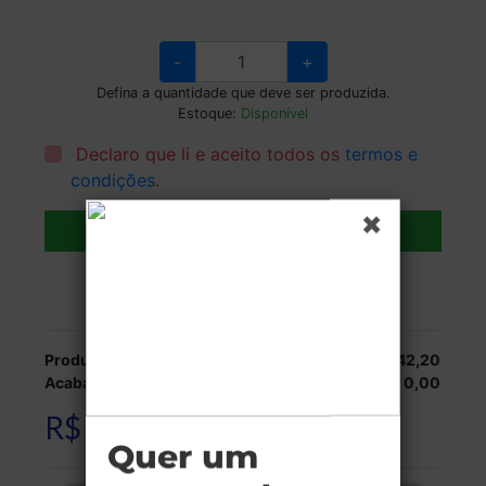
-
+
Defina a quantidade que deve ser produzida.
Estoque:
Disponível
Declaro que li e aceito todos os
termos e
condições
.
Adicionar ao carrinho
Veja as opções de entrega.
Produção:
R$ 1.542,20
Acabamentos:
R$ 0,00
R$ 1.542,20