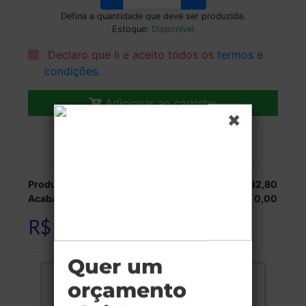
Defina a quantidade que deve ser produzida.
Estoque:
Disponível
Declaro que li e aceito todos os
termos e
condições
.
Adicionar ao carrinho
Veja as opções de entrega.
Produção:
R$ 382,80
Acabamentos:
R$ 0,00
R$ 382,80