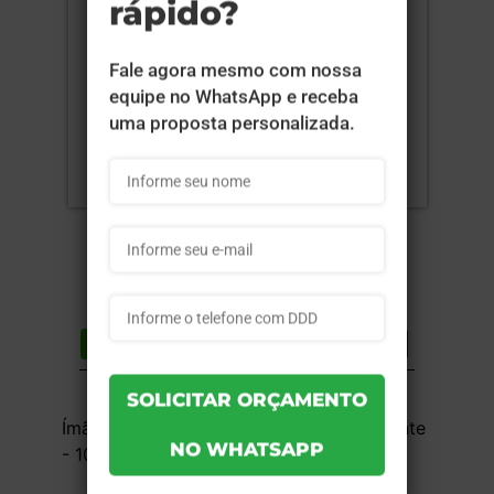
Compartilhar
Lista de desejos
DESCRIÇÃO DO PRODUTO
Ímã Total - 4x0 - 4x5 cm - UV Total Frente
- 100 unid