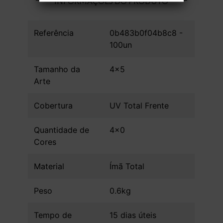
INFORMAÇÕES DO PRODUTO
Referência
0b483b0f04b8c8 -
100un
Tamanho da
4x5
Arte
Cobertura
UV Total Frente
Quantidade de
4x0
Cores
Material
Ímã Total
Peso
0.6kg
Tempo de
15 dias úteis