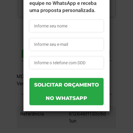
Compartilhar
Lista de desejos
DESCRIÇÃO DO PRODUTO
MDF / PS - 4x0 - 84x40x90cm - Sem
Verniz - 1 unid
INFORMAÇÕES DO PRODUTO
Referência
612648ff130c6d -
1un