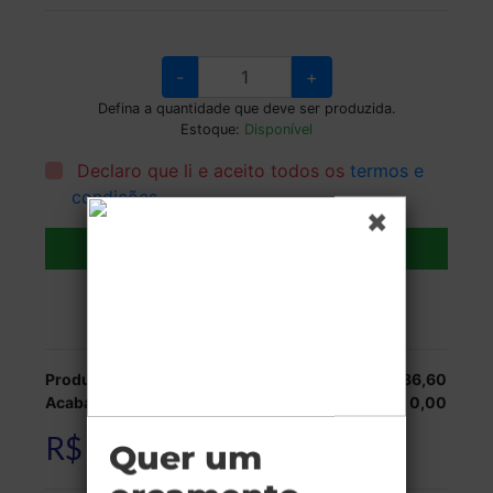
-
+
Defina a quantidade que deve ser produzida.
Estoque:
Disponível
Declaro que li e aceito todos os
termos e
condições
.
Adicionar ao carrinho
Veja as opções de entrega.
Produção:
R$ 336,60
Acabamentos:
R$ 0,00
R$ 336,60