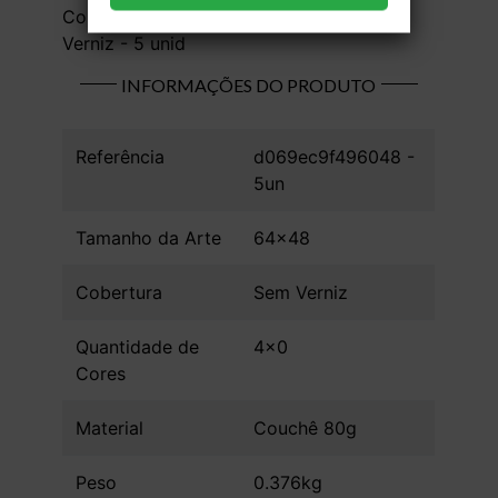
Couchê 80g - 4x0 - 64x48 cm - Sem
Verniz - 5 unid
INFORMAÇÕES DO PRODUTO
Referência
d069ec9f496048 -
5un
Tamanho da Arte
64x48
Cobertura
Sem Verniz
Quantidade de
4x0
Cores
Material
Couchê 80g
Peso
0.376kg