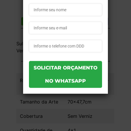
Compartilhar
Lista de desejos
DESCRIÇÃO DO PRODUTO
Sulfite 120g - 4x1 - 70x47,7cm - Sem
Verniz - 1 unid
INFORMAÇÕES DO PRODUTO
Referência
a2ef95bdf903c6 -
1un
Tamanho da Arte
70x47,7cm
Cobertura
Sem Verniz
Quantidade de
4x1