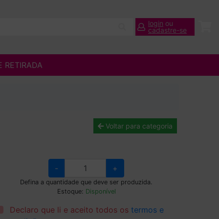
login
ou
cadastre-se
E RETIRADA
Voltar para categoria
-
+
Defina a quantidade que deve ser produzida.
Estoque:
Disponível
Declaro que li e aceito todos os
termos e