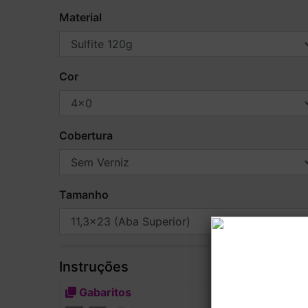
Material
Cor
Cobertura
Tamanho
Instruções
Gabaritos