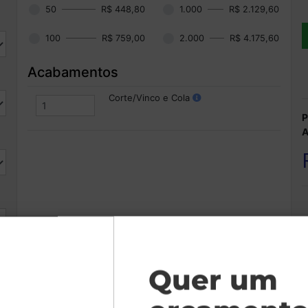
50
R$ 448,80
1.000
R$ 2.129,60
100
R$ 759,00
2.000
R$ 4.175,60
Acabamentos
Corte/Vinco e Cola
P
A