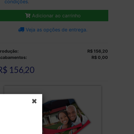
condições
.
Adicionar ao carrinho
Veja as opções de entrega.
rodução:
R$ 156,20
cabamentos:
R$ 0,00
R$ 156,20