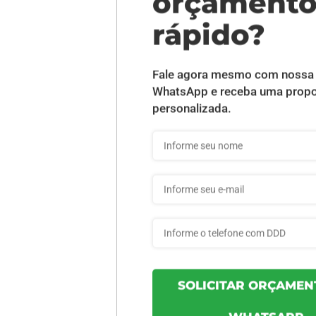
DESCRIÇÃO DO PRODUTO
or) - Sem Verniz - 10 unid
INFORMAÇÕES DO PRODUTO
72d12a4e7c83c7 - 10un