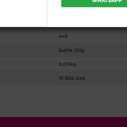
11,3x23 (Aba Superior)
Sem Verniz
4x0
Sulfite 120g
0.078kg
15 dias úteis