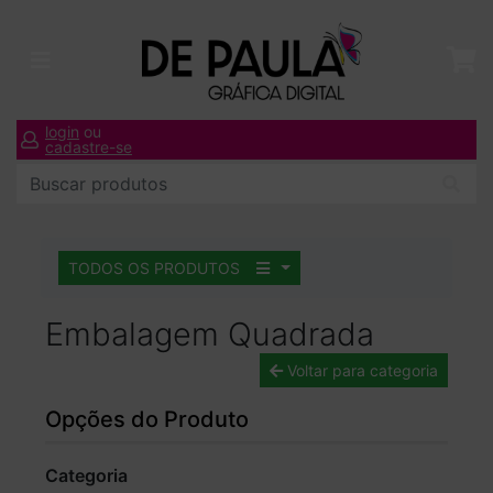
login
ou
cadastre-se
TODOS OS PRODUTOS
Embalagem Quadrada
Voltar para categoria
Opções do Produto
Categoria