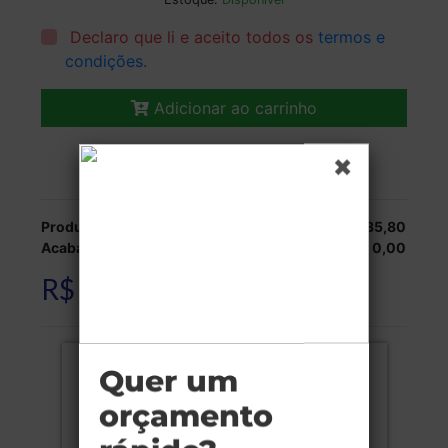
Declaro que li e aceito todos os
termos e
condições
.
Adicionar ao carrinho
Veja as opções de entrega.
Produção:
R$ 635,80
Acabamentos:
R$ 0,00
R$ 635,80