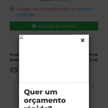
Declaro que li e aceito todos os
termos e
condições
.
Adicionar ao carrinho
Veja as opções de entrega.
Produção:
R$ 319,00
Acabamentos:
R$ 0,00
R$ 319,00