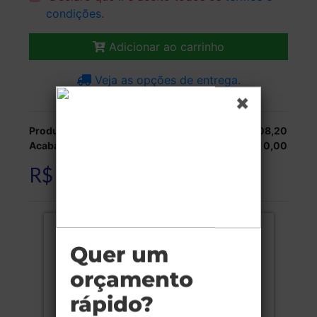
condições
.
Adicionar ao carrinho
Veja as opções de entrega.
Produção:
R$ 508,20
Acabamentos:
R$ 0,00
R$ 508,20