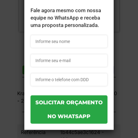
Compartilhar
Lista de desejos
DESCRIÇÃO DO PRODUTO
Kraft 240g sem Película Antigordura - 4x0
- 22,3x17,7cm - Sem Verniz - 100 unid
INFORMAÇÕES DO PRODUTO
Referência
1b44c5ae3c1624 -