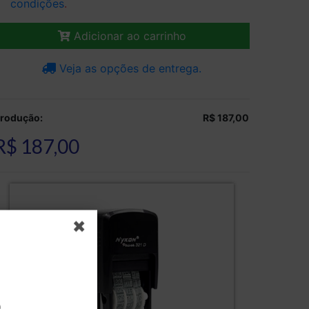
condições
.
Adicionar ao carrinho
Veja as opções de entrega.
rodução:
R$ 187,00
R$ 187,00