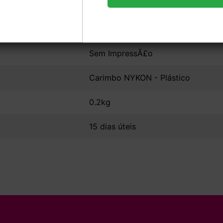
0,5x2,5cm
Sem ImpressÃ£o
Carimbo NYKON - Plástico
0.2kg
15 dias úteis