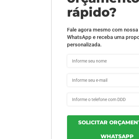
DESCRIÇÃO DO PRODUTO
 - 0,5x2,5cm - 1 unid
INFORMAÇÕES DO PRODUTO
670a2f589ede97 - 1un