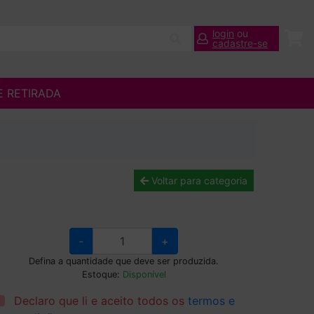
login
ou
cadastre-se
E RETIRADA
Voltar para categoria
-
+
Defina a quantidade que deve ser produzida.
Estoque:
Disponível
Declaro que li e aceito todos os
termos e