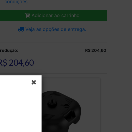
condições
.
Adicionar ao carrinho
Veja as opções de entrega.
rodução:
R$ 204,60
R$ 204,60