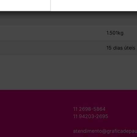
1.501kg
15 dias úteis
11 2698-5864
11 94203-2695
atendimento@graficadepau