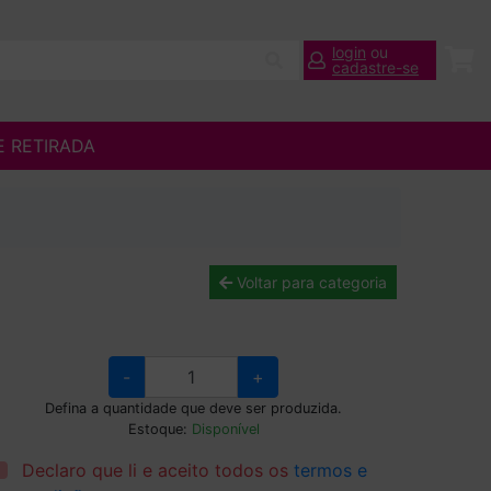
login
ou
cadastre-se
E RETIRADA
Voltar para categoria
-
+
Defina a quantidade que deve ser produzida.
Estoque:
Disponível
Declaro que li e aceito todos os
termos e