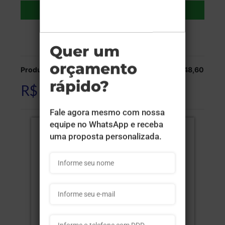
Adicionar ao carrinho
Veja as opções de entrega.
Produção:
R$ 248,60
R$ 248,60