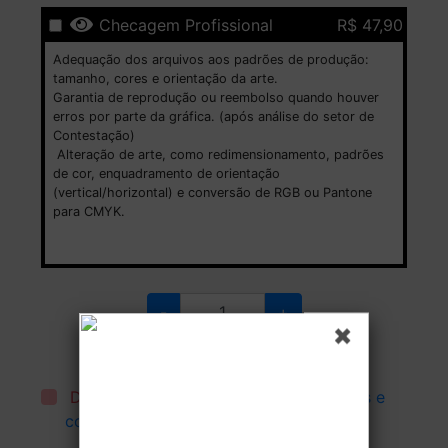
Checagem Profissional
R$ 47,90
Adequação dos arquivos aos padrões de produção:
tamanho, cores e orientação da arte.
Garantia de reprodução ou reembolso quando houver
erros por parte da gráfica. (após análise do setor de
Contestação)
Alteração de arte, como redimensionamento, padrões
de cor, enquadramento de orientação
(vertical/horizontal) e conversão de RGB ou Pantone
para CMYK.
-
+
Defina a quantidade que deve ser produzida.
Estoque:
Disponível
Declaro que li e aceito todos os
termos e
condições
.