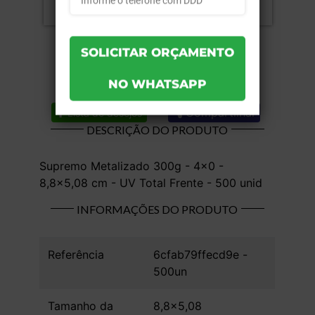
Compartilhar
Lista de desejos
DESCRIÇÃO DO PRODUTO
Supremo Metalizado 300g - 4x0 -
8,8x5,08 cm - UV Total Frente - 500 unid
INFORMAÇÕES DO PRODUTO
Referência
6cfab79ffecd9e -
500un
Tamanho da
8,8x5,08