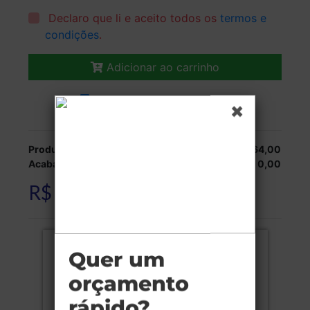
Declaro que li e aceito todos os
termos e
condições
.
Adicionar ao carrinho
Veja as opções de entrega.
Produção:
R$ 264,00
Acabamentos:
R$ 0,00
R$ 264,00