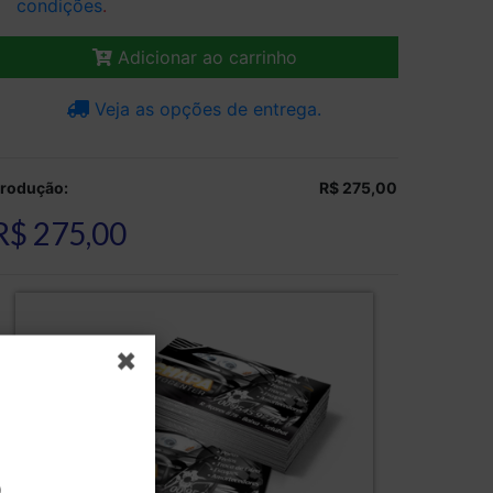
condições
.
Adicionar ao carrinho
Veja as opções de entrega.
rodução:
R$ 275,00
R$ 275,00