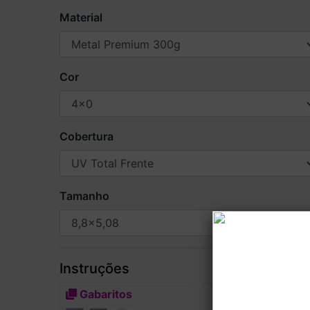
Material
Cor
Cobertura
Tamanho
Instruções
Gabaritos