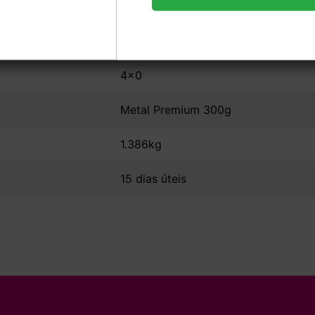
8,8x5,08
UV Total Frente
4x0
Metal Premium 300g
1.386kg
15 dias úteis