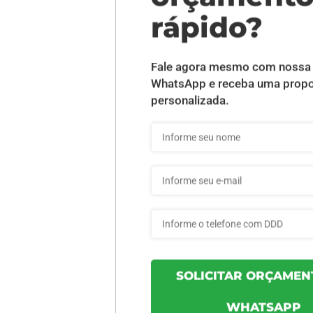
DESCRIÇÃO DO PRODUTO
UV Total Frente - 1000 unid
INFORMAÇÕES DO PRODUTO
6ed6689ab03263 - 1000un