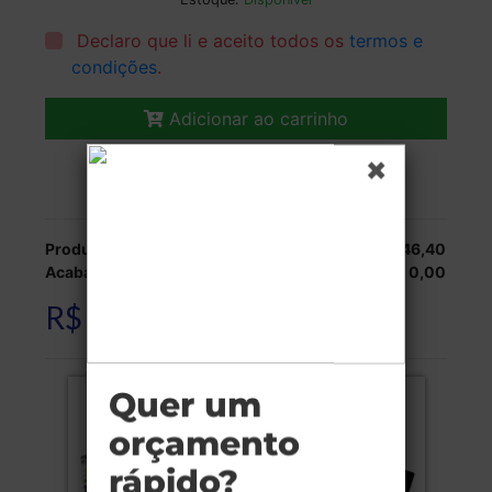
Declaro que li e aceito todos os
termos e
condições
.
Adicionar ao carrinho
Veja as opções de entrega.
Produção:
R$ 1.346,40
Acabamentos:
R$ 0,00
R$ 1.346,40