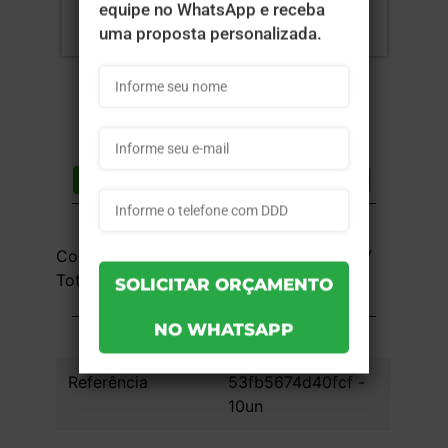
Compartilhar
Lista de desejos
DESCRIÇÃO DO PRODUTO
Couchê 300g - 4x0 - 18,9x9x18 cm - UV
Total Frente - 10 unid
INFORMAÇÕES DO PRODUTO
Referência
53fb5674d40fcf -
10un