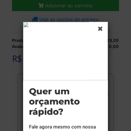
Adicionar ao carrinho
Veja as opções de entrega.
Produção:
R$ 123,20
Acabamentos:
R$ 0,00
R$ 123,20