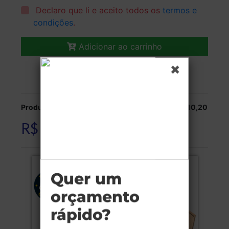
Declaro que li e aceito todos os
termos e
condições
.
Adicionar ao carrinho
Veja as opções de entrega.
Produção:
R$ 310,20
R$ 310,20