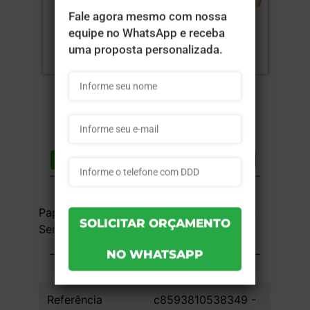
Compartilhar
Lista de desejos
DESCRIÇÃO DO PRODUTO
Papelão 340g - 4x0 - 25,5x17,5x8,5cm -
Sem Verniz - 25 unid
INFORMAÇÕES DO PRODUTO
Referência
c8593810538349 -