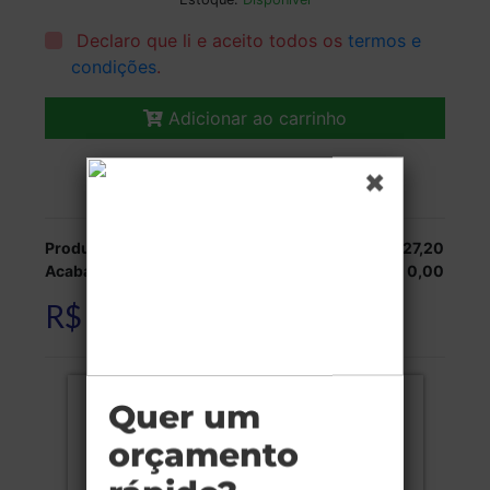
Declaro que li e aceito todos os
termos e
condições
.
Adicionar ao carrinho
Veja as opções de entrega.
Produção:
R$ 827,20
Acabamentos:
R$ 0,00
R$ 827,20