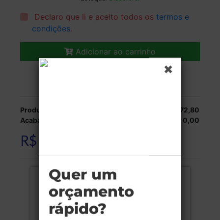
Declaro que li e aceito todos os
termos e
condições
.
Adicionar ao carrinho
Veja as opções de entrega.
Produção:
R$ 1.372,80
Acabamentos:
R$ 0,00
R$ 1.372,80