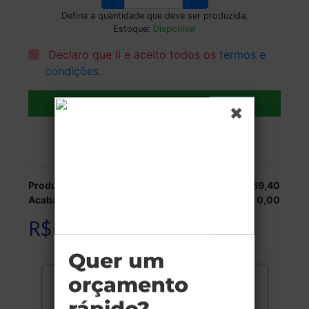
Defina a quantidade que deve ser produzida.
Estoque:
Disponível
Declaro que li e aceito todos os
termos e
condições
.
Adicionar ao carrinho
Veja as opções de entrega.
Produção:
R$ 169,40
Acabamentos:
R$ 0,00
R$ 169,40