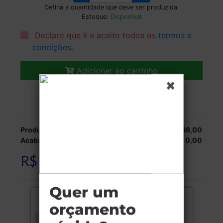
Defina a quantidade que deve ser produzida.
Estoque:
Disponível
Declaro que li e aceito todos os
termos e
condições
.
Adicionar ao carrinho
Veja as opções de entrega.
Produção:
R$ 946,00
Acabamentos:
R$ 0,00
R$ 946,00