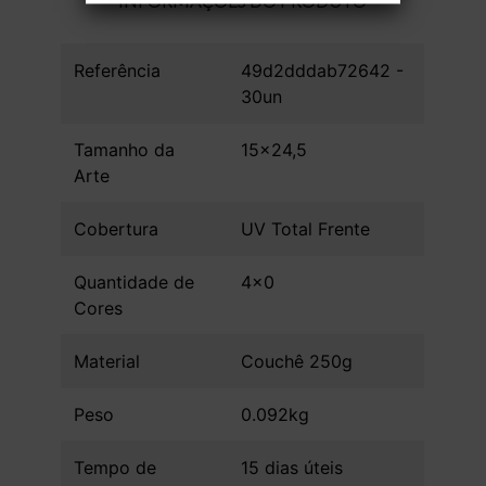
INFORMAÇÕES DO PRODUTO
Referência
49d2dddab72642 -
30un
Tamanho da
15x24,5
Arte
Cobertura
UV Total Frente
Quantidade de
4x0
Cores
Material
Couchê 250g
Peso
0.092kg
Tempo de
15 dias úteis