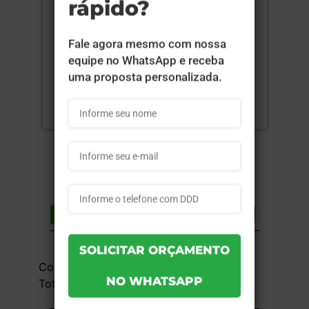
Compartilhar
Lista de desejos
DESCRIÇÃO DO PRODUTO
Couchê 250g - 4x0 - 15x24,5 cm - UV
Total Frente - 10 unid