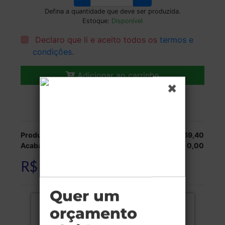
Defina a quantidade que deve ser produzida.
Estoque:
Disponível
Declaro que li e aceito todos os
termos e
condições
.
Adicionar ao carrinho
Veja as opções de entrega.
Produção:
R$ 169,40
Acabamentos:
R$ 0,00
R$ 169,40