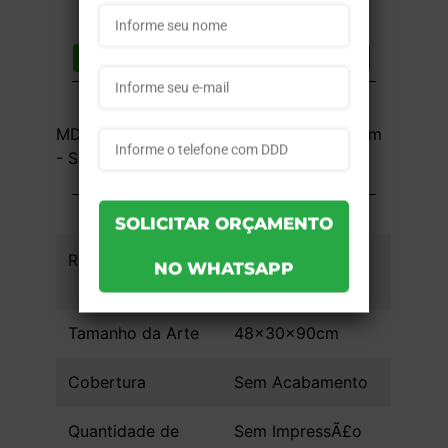
Compartilhar
Lista de desejos
DESCRIÇÃO DO PRODUTO
MDF / PS - Sem Impressão - 48x30x90cm
- Sem Acabamento - 1 unid
INFORMAÇÕES DO PRODUTO
Referência
1f7ccaef4d9ad9 -
1un
Tamanho da Arte
48x30x90cm
Cobertura
Sem Acabamento
Quantidade de
Sem ImpressÃ£o