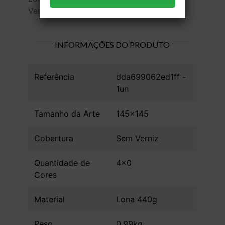
Verniz - 1 unid
INFORMAÇÕES DO PRODUTO
Referência
dda699062ed1ff -
1un
Tamanho da Arte
145x145
Cobertura
Sem Verniz
Quantidade de
4x0
Cores
Material
Lona 440g
Peso
0.99kg