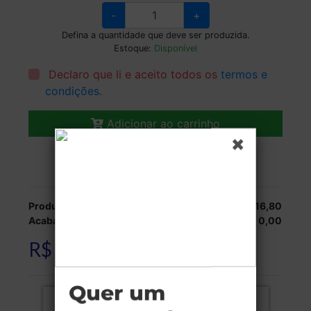
-
+
Defina a quantidade que deve ser produzida.
Estoque:
Disponível
Declaro que li e aceito todos os
termos e
condições
.
Adicionar ao carrinho
Veja as opções de entrega.
Produção:
R$ 316,80
Acabamentos:
R$ 0,00
R$ 316,80