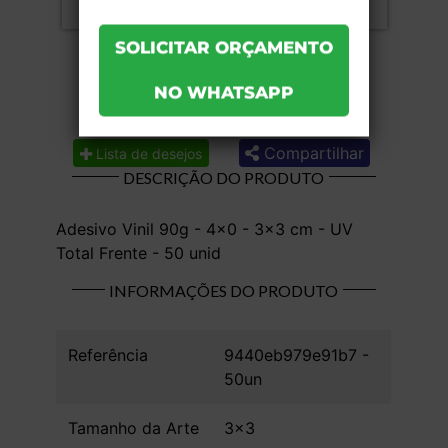
Compartilhar
Lista de desejos
DESCRIÇÃO DO PRODUTO
Adesivo Vinil 90g - 4x0 - 3x3 cm - UV
Total Frente - 50 unid
INFORMAÇÕES DO PRODUTO
Referência
9440eb979e91b7 -
50un
Tamanho da Arte
3x3