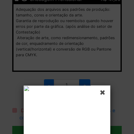
Adequação dos arquivos aos padrões de produção:
tamanho, cores e orientação da arte.
Garantia de reprodução ou reembolso quando houver
erros por parte da gráfica. (após análise do setor de
Contestação)
Alteração de arte, como redimensionamento, padrões
de cor, enquadramento de orientação
(vertical/horizontal) e conversão de RGB ou Pantone
para CMYK.
-
+
Defina a quantidade que deve ser produzida.
Estoque:
Disponível
Declaro que li e aceito todos os
termos e
condições
.
Adicionar ao carrinho