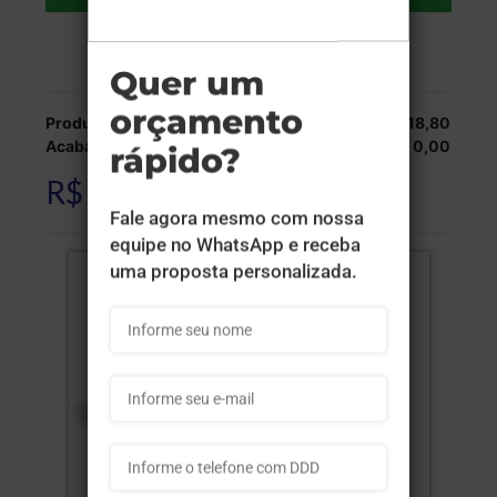
Veja as opções de entrega.
Produção:
R$ 118,80
Acabamentos:
R$ 0,00
R$ 118,80