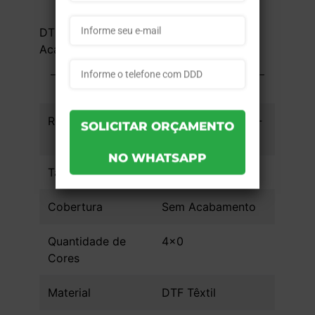
DTF Têxtil - 4x0 - 57x40cm - Sem
Acabamento - 1 unid
INFORMAÇÕES DO PRODUTO
Referência
91eac6904d5b14 -
1un
Tamanho da Arte
57x40cm
Cobertura
Sem Acabamento
Quantidade de
4x0
Cores
Material
DTF Têxtil