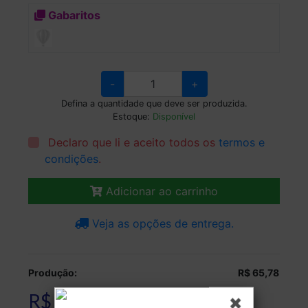
Gabaritos
-
+
Defina a quantidade que deve ser produzida.
Estoque:
Disponível
Declaro que li e aceito todos os
termos e
condições
.
Adicionar ao carrinho
Veja as opções de entrega.
Produção:
R$ 65,78
R$ 65,78