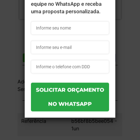
Compartilhar
Lista de desejos
DESCRIÇÃO DO PRODUTO
Adesivo Vinil 90g - 4x0 - 119,6x87,7cm -
Sem Verniz - 1 unid
INFORMAÇÕES DO PRODUTO
Referência
b56bf8b5bee054 -
1un