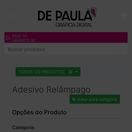
login
ou
cadastre-se
TODOS OS PRODUTOS
Adesivo Relâmpago
Voltar para categoria
Opções do Produto
Categoria