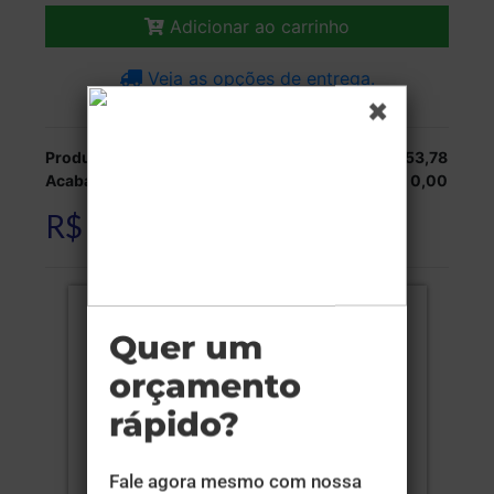
Adicionar ao carrinho
Veja as opções de entrega.
Produção:
R$ 153,78
Acabamentos:
R$ 0,00
R$ 153,78