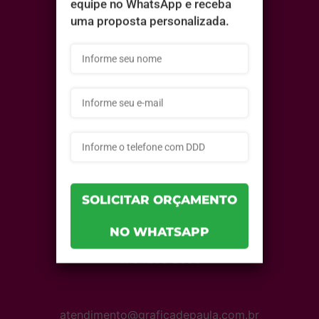
Sobre
Instruções
Orçamento
Balcão de retirada
Fale Conosco
11 2698-5864
11 94203-2695
atendimento@graficadepaula.com.br