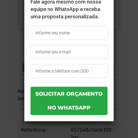
Compartilhar
Lista de desejos
DESCRIÇÃO DO PRODUTO
Adesivo Vinil 90g - 4x0 - 119,6x34,5cm -
Sem Verniz - 1 unid
INFORMAÇÕES DO PRODUTO
Referência
9572e8c0abb109 -
1un