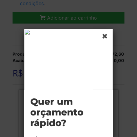
condições
.
Adicionar ao carrinho
Veja as opções de entrega.
Produção:
R$ 72,60
Acabamentos:
R$ 0,00
R$ 72,60