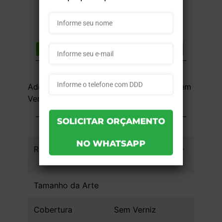
Compartilhar
Lista de desejos
DESCRIÇÃO DO PRODUTO
Adesivo Vinil 90g - 4x0 - 119,6x56,3 - Sem
Verniz - 1 unid
INFORMAÇÕES DO PRODUTO
Referência
dad99f75dfdb65 -
1un
Tamanho da Arte
Cobertura
Sem Verniz